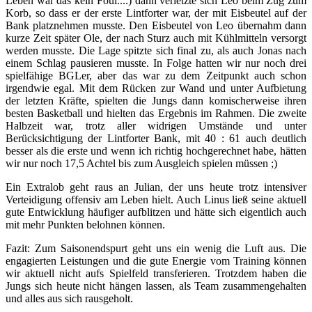
Leben war das kein Foul....) dann verletzte sich Leo beim Zug zum
Korb, so dass er der erste Lintforter war, der mit Eisbeutel auf der
Bank platznehmen musste. Den Eisbeutel von Leo übernahm dann
kurze Zeit später Ole, der nach Sturz auch mit Kühlmitteln versorgt
werden musste. Die Lage spitzte sich final zu, als auch Jonas nach
einem Schlag pausieren musste. In Folge hatten wir nur noch drei
spielfähige BGLer, aber das war zu dem Zeitpunkt auch schon
irgendwie egal. Mit dem Rücken zur Wand und unter Aufbietung
der letzten Kräfte, spielten die Jungs dann komischerweise ihren
besten Basketball und hielten das Ergebnis im Rahmen. Die zweite
Halbzeit war, trotz aller widrigen Umstände und unter
Berücksichtigung der Lintforter Bank, mit 40 : 61 auch deutlich
besser als die erste und wenn ich richtig hochgerechnet habe, hätten
wir nur noch 17,5 Achtel bis zum Ausgleich spielen müssen ;)
Ein Extralob geht raus an Julian, der uns heute trotz intensiver
Verteidigung offensiv am Leben hielt. Auch Linus ließ seine aktuell
gute Entwicklung häufiger aufblitzen und hätte sich eigentlich auch
mit mehr Punkten belohnen können.
Fazit: Zum Saisonendspurt geht uns ein wenig die Luft aus. Die
engagierten Leistungen und die gute Energie vom Training können
wir aktuell nicht aufs Spielfeld transferieren. Trotzdem haben die
Jungs sich heute nicht hängen lassen, als Team zusammengehalten
und alles aus sich rausgeholt.