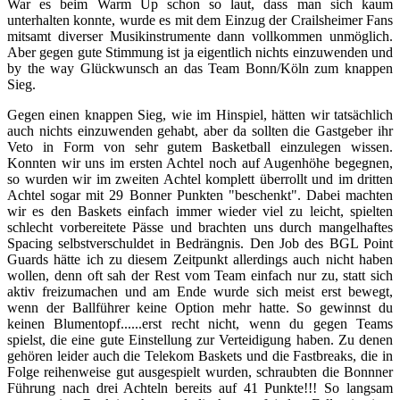
War es beim Warm Up schon so laut, dass man sich kaum
unterhalten konnte, wurde es mit dem Einzug der Crailsheimer Fans
mitsamt diverser Musikinstrumente dann vollkommen unmöglich.
Aber gegen gute Stimmung ist ja eigentlich nichts einzuwenden und
by the way Glückwunsch an das Team Bonn/Köln zum knappen
Sieg.
Gegen einen knappen Sieg, wie im Hinspiel, hätten wir tatsächlich
auch nichts einzuwenden gehabt, aber da sollten die Gastgeber ihr
Veto in Form von sehr gutem Basketball einzulegen wissen.
Konnten wir uns im ersten Achtel noch auf Augenhöhe begegnen,
so wurden wir im zweiten Achtel komplett überrollt und im dritten
Achtel sogar mit 29 Bonner Punkten "beschenkt". Dabei machten
wir es den Baskets einfach immer wieder viel zu leicht, spielten
schlecht vorbereitete Pässe und brachten uns durch mangelhaftes
Spacing selbstverschuldet in Bedrängnis. Den Job des BGL Point
Guards hätte ich zu diesem Zeitpunkt allerdings auch nicht haben
wollen, denn oft sah der Rest vom Team einfach nur zu, statt sich
aktiv freizumachen und am Ende wurde sich meist erst bewegt,
wenn der Ballführer keine Option mehr hatte. So gewinnst du
keinen Blumentopf......erst recht nicht, wenn du gegen Teams
spielst, die eine gute Einstellung zur Verteidigung haben. Zu denen
gehören leider auch die Telekom Baskets und die Fastbreaks, die in
Folge reihenweise gut ausgespielt wurden, schraubten die Bonnner
Führung nach drei Achteln bereits auf 41 Punkte!!! So langsam