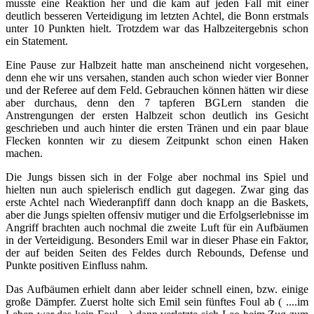
musste eine Reaktion her und die kam auf jeden Fall mit einer
deutlich besseren Verteidigung im letzten Achtel, die Bonn erstmals
unter 10 Punkten hielt. Trotzdem war das Halbzeitergebnis schon
ein Statement.
Eine Pause zur Halbzeit hatte man anscheinend nicht vorgesehen,
denn ehe wir uns versahen, standen auch schon wieder vier Bonner
und der Referee auf dem Feld. Gebrauchen können hätten wir diese
aber durchaus, denn den 7 tapferen BGLern standen die
Anstrengungen der ersten Halbzeit schon deutlich ins Gesicht
geschrieben und auch hinter die ersten Tränen und ein paar blaue
Flecken konnten wir zu diesem Zeitpunkt schon einen Haken
machen.
Die Jungs bissen sich in der Folge aber nochmal ins Spiel und
hielten nun auch spielerisch endlich gut dagegen. Zwar ging das
erste Achtel nach Wiederanpfiff dann doch knapp an die Baskets,
aber die Jungs spielten offensiv mutiger und die Erfolgserlebnisse im
Angriff brachten auch nochmal die zweite Luft für ein Aufbäumen
in der Verteidigung. Besonders Emil war in dieser Phase ein Faktor,
der auf beiden Seiten des Feldes durch Rebounds, Defense und
Punkte positiven Einfluss nahm.
Das Aufbäumen erhielt dann aber leider schnell einen, bzw. einige
große Dämpfer. Zuerst holte sich Emil sein fünftes Foul ab ( ....im