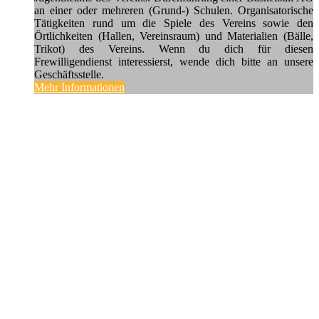
an einer oder mehreren (Grund-) Schulen. Organisatorische
Tätigkeiten rund um die Spiele des Vereins sowie den
Örtlichkeiten (Hallen, Vereinsraum) und Materialien (Bälle,
Trikot) des Vereins. Wenn du dich für diesen
Frewilligendienst interessierst, wende dich bitte an unsere
Geschäftsstelle.
Mehr Informationen