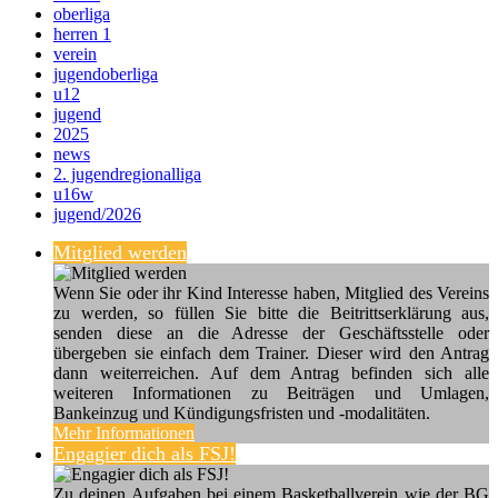
oberliga
herren 1
verein
jugendoberliga
u12
jugend
2025
news
2. jugendregionalliga
u16w
jugend/2026
Mitglied werden
Wenn Sie oder ihr Kind Interesse haben, Mitglied des Vereins
zu werden, so füllen Sie bitte die Beitrittserklärung aus,
senden diese an die Adresse der Geschäftsstelle oder
übergeben sie einfach dem Trainer. Dieser wird den Antrag
dann weiterreichen. Auf dem Antrag befinden sich alle
weiteren Informationen zu Beiträgen und Umlagen,
Bankeinzug und Kündigungsfristen und -modalitäten.
Mehr Informationen
Engagier dich als FSJ!
Zu deinen Aufgaben bei einem Basketballverein wie der BG