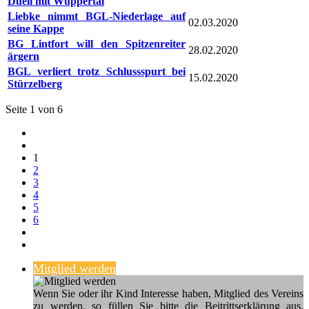
Duell mit Wuppertal
Liebke nimmt BGL-Niederlage auf
02.03.2020
seine Kappe
BG Lintfort will den Spitzenreiter
28.02.2020
ärgern
BGL verliert trotz Schlussspurt bei
15.02.2020
Stürzelberg
Seite 1 von 6
1
2
3
4
5
6
Mitglied werden
Wenn Sie oder ihr Kind Interesse haben, Mitglied des Vereins
zu werden, so füllen Sie bitte die Beitrittserklärung aus,