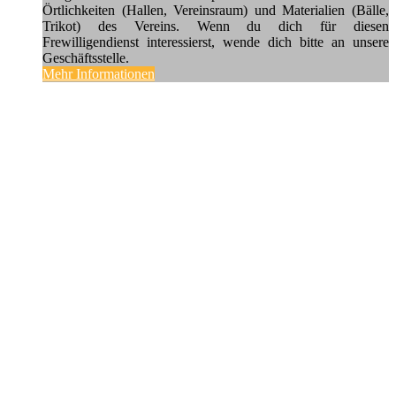
Örtlichkeiten (Hallen, Vereinsraum) und Materialien (Bälle,
Trikot) des Vereins. Wenn du dich für diesen
Frewilligendienst interessierst, wende dich bitte an unsere
Geschäftsstelle.
Mehr Informationen