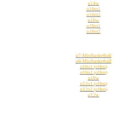
u14w
u16m1
u16m2
u16w
u18m1
u18m2
u7-Minibasketball
u8-Minibasketball
u10o1 (offen)
u10o2 (offen)
u10w
u12o1 (offen)
u12o2 (offen)
u12w