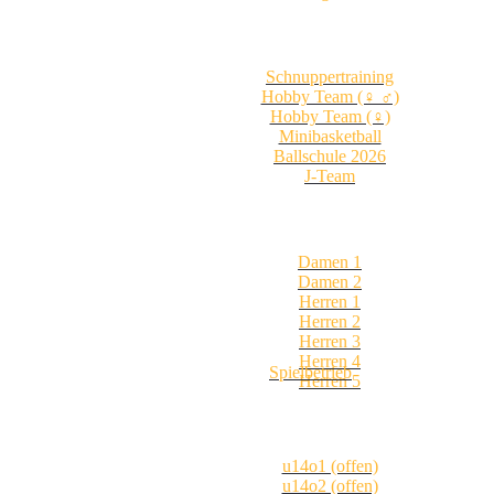
Schnuppertraining
Hobby Team (♀ ♂)
Hobby Team (♀)
Minibasketball
Ballschule 2026
J-Team
Damen 1
Damen 2
Herren 1
Herren 2
Herren 3
Herren 4
Spielbetrieb
Herren 5
u14o1 (offen)
u14o2 (offen)