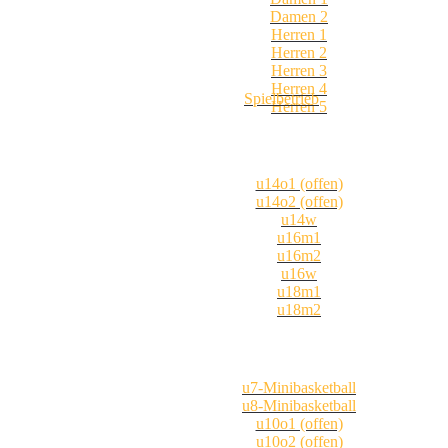
Damen 2
Herren 1
Herren 2
Herren 3
Herren 4
Spielbetrieb
Herren 5
u14o1 (offen)
u14o2 (offen)
u14w
u16m1
u16m2
u16w
u18m1
u18m2
u7-Minibasketball
u8-Minibasketball
u10o1 (offen)
u10o2 (offen)