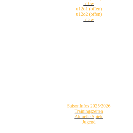
u10w
u12o1 (offen)
u12o2 (offen)
u12w
SaisonInfos 2025/2026
Trainingszeiten
Aktuelle Spiele
Jugend