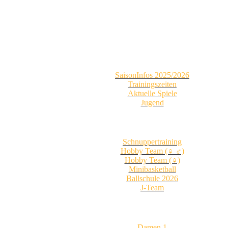
SaisonInfos 2025/2026
Trainingszeiten
Aktuelle Spiele
Jugend
Schnuppertraining
Hobby Team (♀ ♂)
Hobby Team (♀)
Minibasketball
Ballschule 2026
J-Team
Damen 1