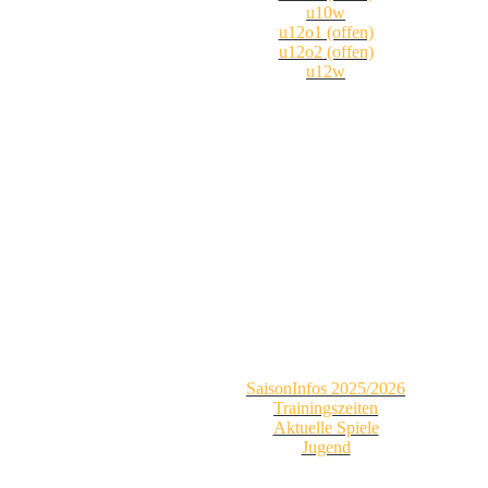
u10w
u12o1 (offen)
u12o2 (offen)
u12w
SaisonInfos 2025/2026
Trainingszeiten
Aktuelle Spiele
Jugend