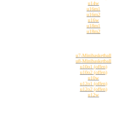
u14w
u16m1
u16m2
u16w
u18m1
u18m2
u7-Minibasketball
u8-Minibasketball
u10o1 (offen)
u10o2 (offen)
u10w
u12o1 (offen)
u12o2 (offen)
u12w