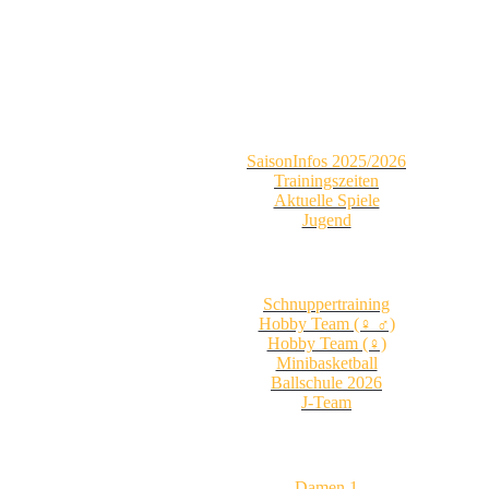
SaisonInfos 2025/2026
Trainingszeiten
Aktuelle Spiele
Jugend
Schnuppertraining
Hobby Team (♀ ♂)
Hobby Team (♀)
Minibasketball
Ballschule 2026
J-Team
Damen 1