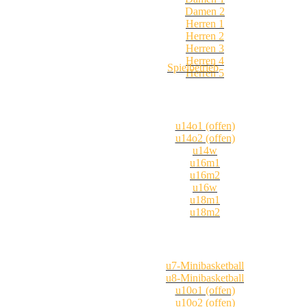
Damen 2
Herren 1
Herren 2
Herren 3
Herren 4
Spielbetrieb
Herren 5
u14o1 (offen)
u14o2 (offen)
u14w
u16m1
u16m2
u16w
u18m1
u18m2
u7-Minibasketball
u8-Minibasketball
u10o1 (offen)
u10o2 (offen)