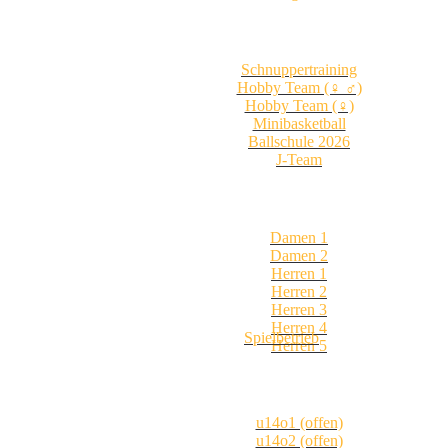
Schnuppertraining
Hobby Team (♀ ♂)
Hobby Team (♀)
Minibasketball
Ballschule 2026
J-Team
Damen 1
Damen 2
Herren 1
Herren 2
Herren 3
Herren 4
Spielbetrieb
Herren 5
u14o1 (offen)
u14o2 (offen)