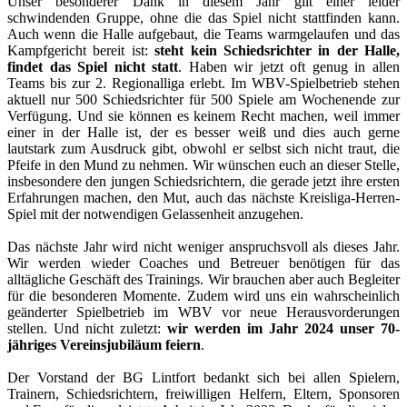
Unser besonderer Dank in diesem Jahr gilt einer leider
schwindenden Gruppe, ohne die das Spiel nicht stattfinden kann.
Auch wenn die Halle aufgebaut, die Teams warmgelaufen und das
Kampfgericht bereit ist:
steht kein Schiedsrichter in der Halle,
findet das Spiel nicht statt
. Haben wir jetzt oft genug in allen
Teams bis zur 2. Regionalliga erlebt. Im WBV-Spielbetrieb stehen
aktuell nur 500 Schiedsrichter für 500 Spiele am Wochenende zur
Verfügung. Und sie können es keinem Recht machen, weil immer
einer in der Halle ist, der es besser weiß und dies auch gerne
lautstark zum Ausdruck gibt, obwohl er selbst sich nicht traut, die
Pfeife in den Mund zu nehmen. Wir wünschen euch an dieser Stelle,
insbesondere den jungen Schiedsrichtern, die gerade jetzt ihre ersten
Erfahrungen machen, den Mut, auch das nächste Kreisliga-Herren-
Spiel mit der notwendigen Gelassenheit anzugehen.
Das nächste Jahr wird nicht weniger anspruchsvoll als dieses Jahr.
Wir werden wieder Coaches und Betreuer benötigen für das
alltägliche Geschäft des Trainings. Wir brauchen aber auch Begleiter
für die besonderen Momente. Zudem wird uns ein wahrscheinlich
geänderter Spielbetrieb im WBV vor neue Herausvorderungen
stellen. Und nicht zuletzt:
wir werden im Jahr 2024 unser 70-
jähriges Vereinsjubiläum feiern
.
Der Vorstand der BG Lintfort bedankt sich bei allen Spielern,
Trainern, Schiedsrichtern, freiwilligen Helfern, Eltern, Sponsoren