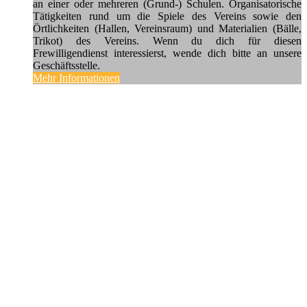
an einer oder mehreren (Grund-) Schulen. Organisatorische
Tätigkeiten rund um die Spiele des Vereins sowie den
Örtlichkeiten (Hallen, Vereinsraum) und Materialien (Bälle,
Trikot) des Vereins. Wenn du dich für diesen
Frewilligendienst interessierst, wende dich bitte an unsere
Geschäftsstelle.
Mehr Informationen