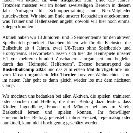
Trotzdem mussten wir im hohen zweistelligen Bereich in diesem
Jahr Anfragen für Schnuppertraining und Neu-Mitglieder
zurückweisen. Wir sind am Ende unserer Kapazitäten angekommen,
was Trainer und Hallenzeiten angeht, obwohl wir hier noch einmal
zulegen konnten.
Aktuell haben wir 13 Junioren- und 5 Seniorenteams für den aktiven
Spielbetrieb gemeldet. Daneben bieten wir für die Kleinsten die
Ballschule ab 4 Jahren, zwei U8-Teams ohne Spielbetrieb und
Hobbyteams. Hervorheben lassen sich hier die Heimspiele unserer
H1 vor mehreren hundert Zuschauern - organisiert und begleitet
durch das "Heimspiel Helferteam". Ebenso herausragend das
Basketballcamp 2023
und das zum ersten Mal durchgeführte und
vom J-Team organisierte
Mix Turnier
kurz vor Weihnachten. Und
im neuen Jahr geht es dann gleich wieder los mit dem nächsten
Camp.
Wir möchten uns bedanken bei allen Aktiven, die spielen, trainieren
oder coachen und Helfern, die ihren Beitrag dazu leisten, dass
Kinder, Jugendliche, Frauen und Männer bei uns im Verein
Basketball lernen und spielen können. Ihr freiwilliger,
ehrenamtlicher Beitrag, geleistet in ihrer Freizeit, regelmäßig oder
punktuell, kann nicht hoch genug geschätzt werden.