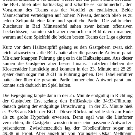
die BGL blieb aber hartnäckig und schaffte es kontinuierlich, den
Vorsprung des Teams aus der Voreifel zu egalisieren. Beide
Mannschaften verteidigten auf hohem Niveau, dennoch blieb es zu
jedem Zeitpunkt eine faire und sportliche Partie. Die zahlreichen
Zuschauer in Bad Münstereifel sahen zwar keinen offensiven
Leckerbissen, konnten sich aber dennoch ein Bild davon machen,
warum auf dem Spielfeld die beiden besten Teams der Liga agierten.
Kurz vor dem Halbzeitpfiff gelang es den Gastgebern zwar, sich
leicht abzusetzen - die BGL hatte aber die passende Antwort parat.
Mit einer knappen Führung ging es in die Halbzeitpause. Aus dieser
kamen die Gastgeber aber besser hinaus. Trotzdem blieben die
Klosterstäder hartnäckig und konnten in der 23. Minute mit 25:29,
später dann sogar mit 26:31 in Führung gehen. Der Tabellenführer
hatte aber über die gesamte Partie immer eine Antwort parat und
konnte sich dadurch im Spiel halten.
Die Begegnung kippte dann in der 25. Minute endgültig in Richtung
der Gastgeber. Erst gelang den ErftBaskets die 34:33-Führung,
danach gelang der endgültige Umschwung - in der 25. Minute hieß
es 33:38 aus Sicht der BGL. Dieser Rückstand sollte sich am Ende
als zu große Hypothek erweisen. Denn egal was die Lintforter
versuchten, die Gastgeber wussten immer eine passende Antwort zu
präsentieren. Zwischenzeitlich lag der Tabellenführer sogar mit
49:38 in Front. Aber angeführt von Youngster Oskar Mellmann