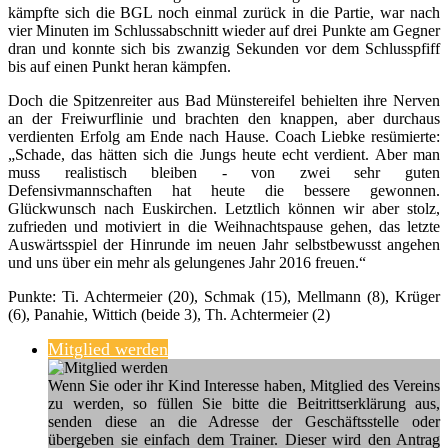
kämpfte sich die BGL noch einmal zurück in die Partie, war nach
vier Minuten im Schlussabschnitt wieder auf drei Punkte am Gegner
dran und konnte sich bis zwanzig Sekunden vor dem Schlusspfiff
bis auf einen Punkt heran kämpfen.
Doch die Spitzenreiter aus Bad Münstereifel behielten ihre Nerven
an der Freiwurflinie und brachten den knappen, aber durchaus
verdienten Erfolg am Ende nach Hause. Coach Liebke resümierte:
„Schade, das hätten sich die Jungs heute echt verdient. Aber man
muss realistisch bleiben - von zwei sehr guten
Defensivmannschaften hat heute die bessere gewonnen.
Glückwunsch nach Euskirchen. Letztlich können wir aber stolz,
zufrieden und motiviert in die Weihnachtspause gehen, das letzte
Auswärtsspiel der Hinrunde im neuen Jahr selbstbewusst angehen
und uns über ein mehr als gelungenes Jahr 2016 freuen.“
Punkte: Ti. Achtermeier (20), Schmak (15), Mellmann (8), Krüger
(6), Panahie, Wittich (beide 3), Th. Achtermeier (2)
Mitglied werden
Wenn Sie oder ihr Kind Interesse haben, Mitglied des Vereins
zu werden, so füllen Sie bitte die Beitrittserklärung aus,
senden diese an die Adresse der Geschäftsstelle oder
übergeben sie einfach dem Trainer. Dieser wird den Antrag