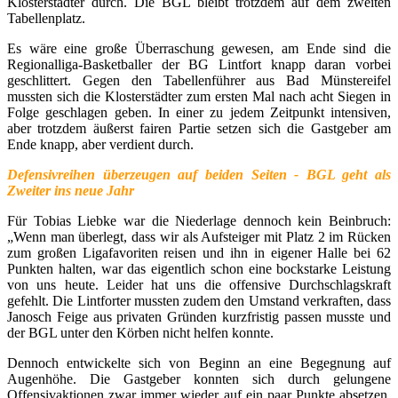
Klosterstädter durch. Die BGL bleibt trotzdem auf dem zweiten
Tabellenplatz.
Es wäre eine große Überraschung gewesen, am Ende sind die
Regionalliga-Basketballer der BG Lintfort knapp daran vorbei
geschlittert. Gegen den Tabellenführer aus Bad Münstereifel
mussten sich die Klosterstädter zum ersten Mal nach acht Siegen in
Folge geschlagen geben. In einer zu jedem Zeitpunkt intensiven,
aber trotzdem äußerst fairen Partie setzen sich die Gastgeber am
Ende knapp, aber verdient durch.
Defensivreihen überzeugen auf beiden Seiten - BGL geht als
Zweiter ins neue Jahr
Für Tobias Liebke war die Niederlage dennoch kein Beinbruch:
„Wenn man überlegt, dass wir als Aufsteiger mit Platz 2 im Rücken
zum großen Ligafavoriten reisen und ihn in eigener Halle bei 62
Punkten halten, war das eigentlich schon eine bockstarke Leistung
von uns heute. Leider hat uns die offensive Durchschlagskraft
gefehlt. Die Lintforter mussten zudem den Umstand verkraften, dass
Janosch Feige aus privaten Gründen kurzfristig passen musste und
der BGL unter den Körben nicht helfen konnte.
Dennoch entwickelte sich von Beginn an eine Begegnung auf
Augenhöhe. Die Gastgeber konnten sich durch gelungene
Offensivaktionen zwar immer wieder auf ein paar Punkte absetzen,