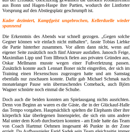
aus Bonn und Hagen-Haspe ihre Partien, wodurch der Lintforter
Vorsprung auf den Abstiegsplatz geschrumpft ist.
Kader dezimiert, Kampfgeist ungebrochen, Kellerduelle wieder
spannend
Die Erkenntnis des Abends war schnell gezogen. „Gegen solche
Gegner können wir einfach nicht mithalten“, fasste Tobias Liebke
die Partie hinterher zusammen. Vor allem dann nicht, wenn auf
eigener Seite zusätzlich noch fünf Akteure ausfallen. Janosch Feige,
Maximilian Lipp und Tom Illbruck fielen aus privaten Gründen aus,
Oskar Mellmann musste wegen einer Fußverletzung passen.
Zusätzlich konnte auch Lennart Boner nicht eingreifen, der sich im
Training einen Hexenschuss zugezogen hatte und am Samstag
ebenfalls nur zuschauen konnte. Dafür gab Michael Schmak nach
monatelanger Pause sein überraschendes Comeback, auch Björn
Wagner schnürte noch einmal die Schuhe.
Doch auch die beiden konnten am Spielausgang nichts ausrichten.
Denn von Beginn an waren es die Gäste, die in der Glückauf-Halle
das Tempo vorgaben. Hauptsächlich spielten die Elephants über ihre
körperlich klar überlegenen Innenspieler, die sich ein ums andere
Mal unter dem Korb durchsetzen konnten - am Ende hatte das Team
von Coach Hartmut Oehmen insgesamt 46 Punkte in der Zone
erzielt. Da Aufbauspieler Farid Sadek sein Team gleichzeitig immer