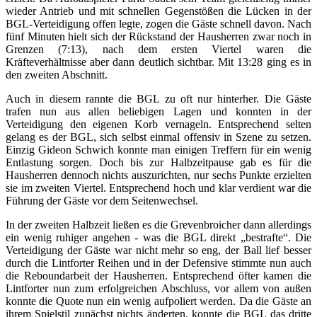
wieder Antrieb und mit schnellen Gegenstößen die Lücken in der
BGL-Verteidigung offen legte, zogen die Gäste schnell davon. Nach
fünf Minuten hielt sich der Rückstand der Hausherren zwar noch in
Grenzen (7:13), nach dem ersten Viertel waren die
Kräfteverhältnisse aber dann deutlich sichtbar. Mit 13:28 ging es in
den zweiten Abschnitt.
Auch in diesem rannte die BGL zu oft nur hinterher. Die Gäste
trafen nun aus allen beliebigen Lagen und konnten in der
Verteidigung den eigenen Korb vernageln. Entsprechend selten
gelang es der BGL, sich selbst einmal offensiv in Szene zu setzen.
Einzig Gideon Schwich konnte man einigen Treffern für ein wenig
Entlastung sorgen. Doch bis zur Halbzeitpause gab es für die
Hausherren dennoch nichts auszurichten, nur sechs Punkte erzielten
sie im zweiten Viertel. Entsprechend hoch und klar verdient war die
Führung der Gäste vor dem Seitenwechsel.
In der zweiten Halbzeit ließen es die Grevenbroicher dann allerdings
ein wenig ruhiger angehen - was die BGL direkt „bestrafte“. Die
Verteidigung der Gäste war nicht mehr so eng, der Ball lief besser
durch die Lintforter Reihen und in der Defensive stimmte nun auch
die Reboundarbeit der Hausherren. Entsprechend öfter kamen die
Lintforter nun zum erfolgreichen Abschluss, vor allem von außen
konnte die Quote nun ein wenig aufpoliert werden. Da die Gäste an
ihrem Spielstil zunächst nichts änderten, konnte die BGL das dritte