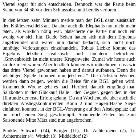
Viertel sogar für sich entscheiden. Dennoch war die Partie beim
Stand von 34:58 vor dem Schlussabschnitt bereits verloren.
In den letzten zehn Minuten merkte man der BGL dann zusätzlich
den Kräfteverschleiß an. Da aber auch die Elephants nun nicht mehr
taten, als wirklich nötig war, plätscherte die Partie nur noch ein
wenig vor sich hin. Beide Seiten hatten sich mit dem Ergebnis
angefreundet und waren nun darauf bedacht, sich nicht noch
unnötige Verletzungen einzuhandeln. Tobias Liebke konnte das
Ergebnis letztlich realistisch und nüchtern betrachten:
„Grevenbroich ist nicht unsere Kragenweite. Zumal wir heute auch
zu dezimiert waren. Aber letztlich können wir mitnehmen, dass wir
das dritte Viertel gewonnen haben und darauf aufbauen. Denn die
wichtigen Spiele kommen nun jetzt erst.“ Die nächsten Wochen
werden dann zeigen, wohin die Reise für die BGL gehen wird.
Kommende Woche geht es nach Herford, danach empfängt man
Salzkotten in der Glückauf-Halle - den Gegner, gegen den in der
Hinrunde der erste Erfolg gelang. Da am Wochenende aber auch die
direkten Abstiegskonkurrenten Bonn 2 und Hagen-Haspe Siege
einfahren konnten, in der BGL-Vorsprung auf den Abstiegsplatz auf
nur noch einen Sieg geschrumpft. Spannende Zeiten bis zum
Saisonende Mitte März sind nun angebrochen.
Punkte: Schwich (14), Krüger (11), Th. Achtermeier (7), Ti.
Achtermeier (4), Wittich (3), Middeldorf (2)